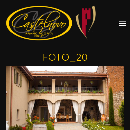
vino
terra
storia
foto
FOTO_20
video
blog
contatti
Castelnovo Giancarlo Franciacorta DOCG